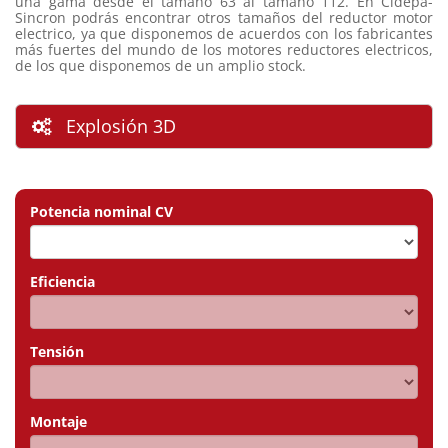
una gama desde el tamaño 63 al tamaño 112. En Cidepa-
Sincron podrás encontrar otros tamaños del reductor motor
electrico, ya que disponemos de acuerdos con los fabricantes
más fuertes del mundo de los motores reductores electricos,
de los que disponemos de un amplio stock.
Explosión 3D
Potencia nominal CV
Eficiencia
Tensión
Montaje