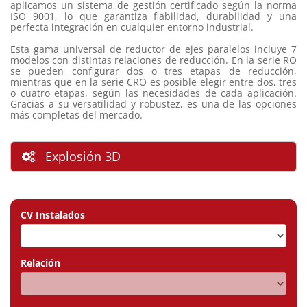
aplicamos un sistema de gestión certificado según la norma
ISO 9001, lo que garantiza fiabilidad, durabilidad y una
perfecta integración en cualquier entorno industrial.
Esta gama universal de reductor de ejes paralelos incluye 7
modelos con distintas relaciones de reducción. En la serie RO
se pueden configurar dos o tres etapas de reducción,
mientras que en la serie CRO es posible elegir entre dos, tres
o cuatro etapas, según las necesidades de cada aplicación.
Gracias a su versatilidad y robustez, es una de las opciones
más completas del mercado.
Explosión 3D
CV Instalados
Relación