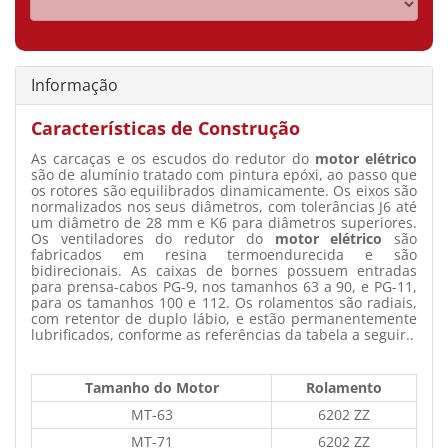
Informação
Características de Construção
As carcaças e os escudos do redutor do
motor elétrico
são de alumínio tratado com pintura epóxi, ao passo que
os rotores são equilibrados dinamicamente. Os eixos são
normalizados nos seus diâmetros, com tolerâncias J6 até
um diâmetro de 28 mm e K6 para diâmetros superiores.
Os ventiladores do redutor do
motor elétrico
são
fabricados em resina termoendurecida e são
bidirecionais. As caixas de bornes possuem entradas
para prensa-cabos PG-9, nos tamanhos 63 a 90, e PG-11,
para os tamanhos 100 e 112. Os rolamentos são radiais,
com retentor de duplo lábio, e estão permanentemente
lubrificados, conforme as referências da tabela a seguir..
Tamanho do Motor
Rolamento
MT-63
6202 ZZ
MT-71
6202 ZZ