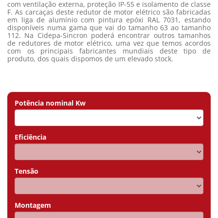
com ventilação externa, proteção IP-55 e isolamento de classe
F. As carcaças deste redutor de motor elétrico são fabricadas
em liga de alumínio com pintura epóxi RAL 7031, estando
disponíveis numa gama que vai do tamanho 63 ao tamanho
112. Na Cidepa-Sincron poderá encontrar outros tamanhos
de redutores de motor elétrico, uma vez que temos acordos
com os principais fabricantes mundiais deste tipo de
produto, dos quais dispomos de um elevado stock.
Potência nominal Kw
Eficiência
Tensão
Montagem