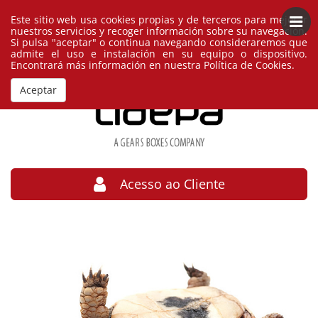
Este sitio web usa cookies propias y de terceros para mejorar
Português
España
nuestros servicios y recoger información sobre su navegación.
Si pulsa "aceptar" o continua navegando consideraremos que
admite el uso e instalación en su equipo o dispositivo.
Encontrará más información en nuestra
Política de Cookies
.
Aceptar
Acesso ao Cliente