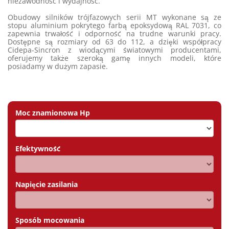
niezawodność i wydajność.
Obudowy silników trójfazowych serii MT wykonane są ze
stopu aluminium pokrytego farbą epoksydową RAL 7031, co
zapewnia trwałość i odporność na trudne warunki pracy.
Dostępne są rozmiary od 63 do 112, a dzięki współpracy
Cidepa-Sincron z wiodącymi światowymi producentami,
oferujemy także szeroką gamę innych modeli, które
posiadamy w dużym zapasie.
Moc znamionowa Hp
Efektywność
Napięcie zasilania
Sposób mocowania