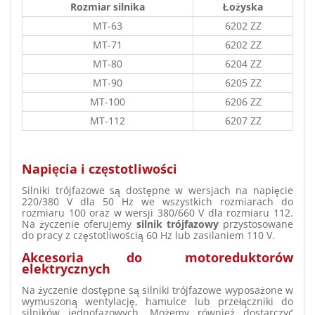
Rozmiar silnika
Łożyska
MT-63
6202 ZZ
MT-71
6202 ZZ
MT-80
6204 ZZ
MT-90
6205 ZZ
MT-100
6206 ZZ
MT-112
6207 ZZ
Napięcia i częstotliwości
Silniki trójfazowe są dostępne w wersjach na napięcie
220/380 V dla 50 Hz we wszystkich rozmiarach do
rozmiaru 100 oraz w wersji 380/660 V dla rozmiaru 112.
Na życzenie oferujemy
silnik trójfazowy
przystosowane
do pracy z częstotliwością 60 Hz lub zasilaniem 110 V.
Akcesoria do motoreduktorów
elektrycznych
Na życzenie dostępne są silniki trójfazowe wyposażone w
wymuszoną wentylację, hamulce lub przełączniki do
silników jednofazowych. Możemy również dostarczyć