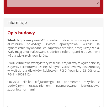
Informacje
Opis budowy
Silnik trójfazowy
serii MT posiada obudowi i osłony wykonane z
aluminium pokrytego żywicą epoksydową. Wirniki są
dynamicznie wyważane, co zapewnia stabilną pracę urządzenia.
Wały mają znormalizowane średnice z tolerancjami J6 do 28 mm i
K6 dla większych rozmiarów.
Dwukierunkowe wentylatory w silniku trójfazowym wykonane są
z żywicy termoutwardzalnej. Skrzynki zaciskowe wyposażone są
w wejścia dla dławików kablowych PG-9 (rozmiary 63–90) oraz
PG-11 (100 i 112).
Łożyska silnika trójfazowego to poprzeczne łożyska z
podwójnym uszczelnieniem, nasmarowane jednorazowo
zgodnie z normami.