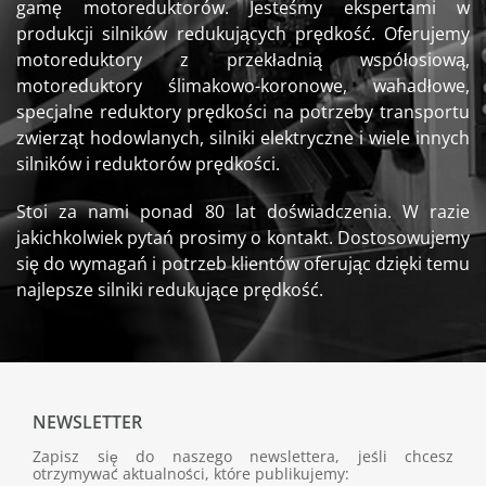
gamę motoreduktorów. Jesteśmy ekspertami w
produkcji silników redukujących prędkość. Oferujemy
motoreduktory z przekładnią współosiową,
motoreduktory ślimakowo-koronowe, wahadłowe,
specjalne reduktory prędkości na potrzeby transportu
zwierząt hodowlanych, silniki elektryczne i wiele innych
silników i reduktorów prędkości.
Stoi za nami ponad 80 lat doświadczenia. W razie
jakichkolwiek pytań prosimy o kontakt. Dostosowujemy
się do wymagań i potrzeb klientów oferując dzięki temu
najlepsze silniki redukujące prędkość.
NEWSLETTER
Zapisz się do naszego newslettera, jeśli chcesz
otrzymywać aktualności, które publikujemy: