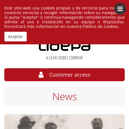
Este sitio web usa cookies propias y de terceros para mejorar
English
España
nuestros servicios y recoger información sobre su navegación.
Si pulsa "aceptar" o continua navegando consideraremos que
admite el uso e instalación en su equipo o dispositivo.
Encontrará más información en nuestra
Política de Cookies
.
Aceptar
Customer access
News